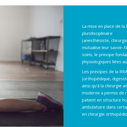
La mise en place de la 
pluridisciplinaire
(anesthésiste, chirurgie
mutualise leur savoir-f
soins, le principe fond
physiologiques liées au 
Les principes de la RR
(orthopédique, digesti
ainsi qu’à la chirurgie
moderne a permis de ré
patient en structure h
ambulatoire dans certa
en chirurgie orthopédiq