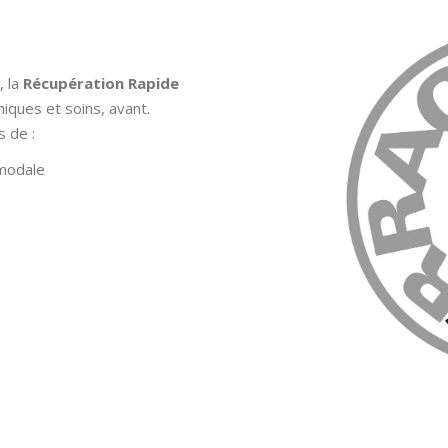
, la
Récupération Rapide
niques et soins, avant.
s de :
imodale