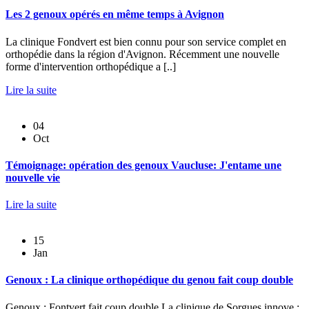
Les 2 genoux opérés en même temps à Avignon
La clinique Fondvert est bien connu pour son service complet en
orthopédie dans la région d'Avignon. Récemment une nouvelle
forme d'intervention orthopédique a [..]
Lire la suite
04
Oct
Témoignage: opération des genoux Vaucluse: J'entame une
nouvelle vie
Lire la suite
15
Jan
Genoux : La clinique orthopédique du genou fait coup double
Genoux : Fontvert fait coup double La clinique de Sorgues innove :